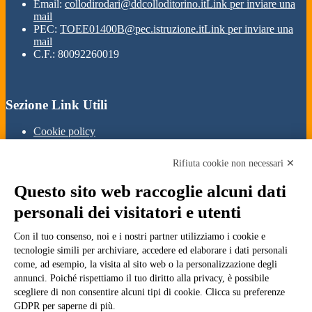
Email:
collodirodari@ddcolloditorino.it
Link per inviare una
mail
PEC:
TOEE01400B@pec.istruzione.it
Link per inviare una
mail
C.F.: 80092260019
Sezione Link Utili
Cookie policy
Note legali
Informativa Privacy
Rifiuta cookie non necessari ✕
Ufficio Relazioni con il Pubblico
Dichiarazione di accessibilità
Questo sito web raccoglie alcuni dati
Obiettivi di accessibilità
Whistleblowing
personali dei visitatori e utenti
Gestione consensi cookie
Amministrazione trasparente
Con il tuo consenso, noi e i nostri partner utilizziamo i cookie e
tecnologie simili per archiviare, accedere ed elaborare i dati personali
Pagina visualizzata
1486
volte
come, ad esempio, la visita al sito web o la personalizzazione degli
annunci. Poiché rispettiamo il tuo diritto alla privacy, è possibile
Sezione Copyright
scegliere di non consentire alcuni tipi di cookie. Clicca su preferenze
GDPR per saperne di più.