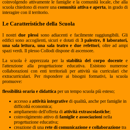
coinvolgendo attivamente le famiglie e la comunità locale, che alla
scuola chiedono di essere una
comunità attiva e aperta
, in grado di
interagire con il territorio.
Le Caratteristiche della Scuola
I nostri
due plessi
sono adiacenti e facilmente raggiungibili. Gli
edifici sono accoglienti, sicuri e dotati di
3 palestre, 8 laboratori,
una sala lettura, una sala teatro e due refettori
, oltre ad ampi
spazi verdi. Il plesso Collodi dispone di ascensore.
La scuola è apprezzata per la
stabilità del corpo docent
e
e
l'attenzione alla progettazione educativa. Esistono numerose
collaborazioni con enti territoriali per attività sia curriculari che
extracurriculari. Per rispondere ai bisogni formativi, la scuola
promuove:
flessibilità oraria e didattica
per un tempo scuola più esteso;
accesso a
attività integrative
di qualità, anche per famiglie in
difficoltà economica;
ampliamento dell'offerta di
attività extrascolastiche
;
coinvolgimento attivo di
famiglie e associazioni
nella
progettazione educativa;
creazione di una
rete di comunicazione e collaborazione
tra