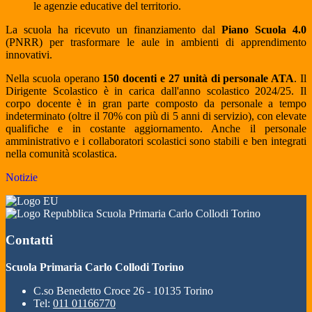
le agenzie educative del territorio.
La scuola ha ricevuto un finanziamento dal
Piano Scuola 4.0
(PNRR) per trasformare le aule in ambienti di apprendimento
innovativi.
Nella scuola operano
150 docenti e 27 unità di personale ATA
. Il
Dirigente Scolastico è in carica dall'anno scolastico 2024/25. Il
corpo docente è in gran parte composto da personale a tempo
indeterminato (oltre il 70% con più di 5 anni di servizio), con elevate
qualifiche e in costante aggiornamento. Anche il personale
amministrativo e i collaboratori scolastici sono stabili e ben integrati
nella comunità scolastica.
Notizie
Scuola Primaria Carlo Collodi Torino
Contatti
Scuola Primaria Carlo Collodi Torino
C.so Benedetto Croce 26 - 10135 Torino
Tel:
011 01166770