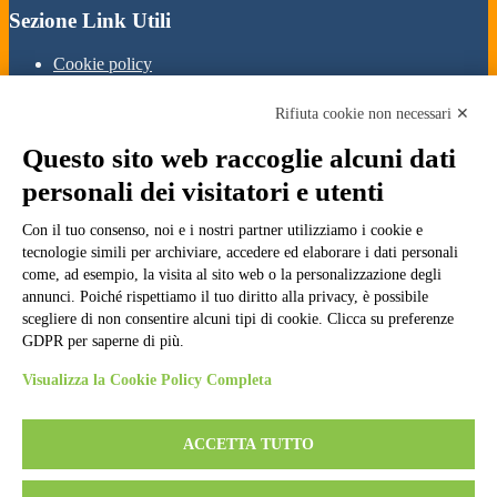
Sezione Link Utili
Cookie policy
Note legali
Informativa Privacy
Rifiuta cookie non necessari ✕
Ufficio Relazioni con il Pubblico
Dichiarazione di accessibilità
Questo sito web raccoglie alcuni dati
Obiettivi di accessibilità
Whistleblowing
personali dei visitatori e utenti
Gestione consensi cookie
Amministrazione trasparente
Con il tuo consenso, noi e i nostri partner utilizziamo i cookie e
tecnologie simili per archiviare, accedere ed elaborare i dati personali
Pagina visualizzata
1282
volte
come, ad esempio, la visita al sito web o la personalizzazione degli
annunci. Poiché rispettiamo il tuo diritto alla privacy, è possibile
Sezione Copyright
scegliere di non consentire alcuni tipi di cookie. Clicca su preferenze
GDPR per saperne di più.
Copyright 2026 | Engineered and powered by Gruppo Spaggiari
Visualizza la Cookie Policy Completa
Parma S.p.A. | Divisione Publishing & New Social Media
Disclaimer trattamento dati personali
ACCETTA TUTTO