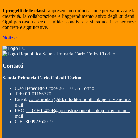
I progetti delle classi
rappresentano un’occasione per valorizzare la
creatività, la collaborazione e l’apprendimento attivo degli studenti.
Ogni percorso nasce da un’idea condivisa e si traduce in esperienze
concrete e significative.
Notizie
Scuola Primaria Carlo Collodi Torino
Contatti
Scuola Primaria Carlo Collodi Torino
C.so Benedetto Croce 26 - 10135 Torino
Tel:
011 01166770
Email:
collodirodari@ddcolloditorino.it
Link per inviare una
mail
PEC:
TOEE01400B@pec.istruzione.it
Link per inviare una
mail
C.F.: 80092260019