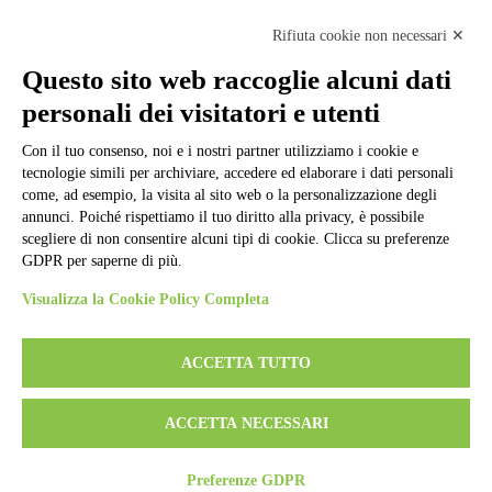
Note legali
Informativa Privacy
Rifiuta cookie non necessari ✕
Ufficio Relazioni con il Pubblico
Dichiarazione di accessibilità
Questo sito web raccoglie alcuni dati
Obiettivi di accessibilità
Whistleblowing
personali dei visitatori e utenti
Gestione consensi cookie
Amministrazione trasparente
Con il tuo consenso, noi e i nostri partner utilizziamo i cookie e
tecnologie simili per archiviare, accedere ed elaborare i dati personali
Pagina visualizzata
5273
volte
come, ad esempio, la visita al sito web o la personalizzazione degli
annunci. Poiché rispettiamo il tuo diritto alla privacy, è possibile
Sezione Copyright
scegliere di non consentire alcuni tipi di cookie. Clicca su preferenze
GDPR per saperne di più.
Copyright 2026 | Engineered and powered by Gruppo Spaggiari
Visualizza la Cookie Policy Completa
Parma S.p.A. | Divisione Publishing & New Social Media
Disclaimer trattamento dati personali
ACCETTA TUTTO
ACCETTA NECESSARI
Preferenze GDPR