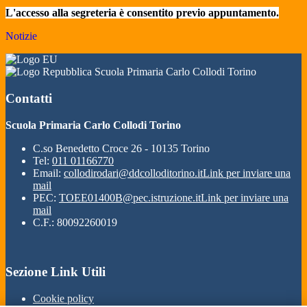
L'accesso alla segreteria è consentito previo appuntamento.
Notizie
Scuola Primaria Carlo Collodi Torino
Contatti
Scuola Primaria Carlo Collodi Torino
C.so Benedetto Croce 26 - 10135 Torino
Tel:
011 01166770
Email:
collodirodari@ddcolloditorino.it
Link per inviare una
mail
PEC:
TOEE01400B@pec.istruzione.it
Link per inviare una
mail
C.F.: 80092260019
Sezione Link Utili
Cookie policy