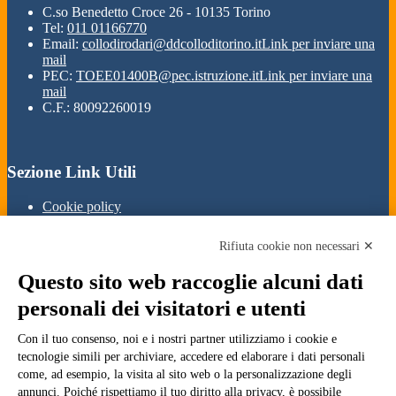
C.so Benedetto Croce 26 - 10135 Torino
Tel:
011 01166770
Email:
collodirodari@ddcolloditorino.it
Link per inviare una
mail
PEC:
TOEE01400B@pec.istruzione.it
Link per inviare una
mail
C.F.: 80092260019
Sezione Link Utili
Cookie policy
Note legali
Informativa Privacy
Rifiuta cookie non necessari ✕
Ufficio Relazioni con il Pubblico
Dichiarazione di accessibilità
Questo sito web raccoglie alcuni dati
Obiettivi di accessibilità
Whistleblowing
personali dei visitatori e utenti
Gestione consensi cookie
Amministrazione trasparente
Con il tuo consenso, noi e i nostri partner utilizziamo i cookie e
tecnologie simili per archiviare, accedere ed elaborare i dati personali
Pagina visualizzata
1269
volte
come, ad esempio, la visita al sito web o la personalizzazione degli
annunci. Poiché rispettiamo il tuo diritto alla privacy, è possibile