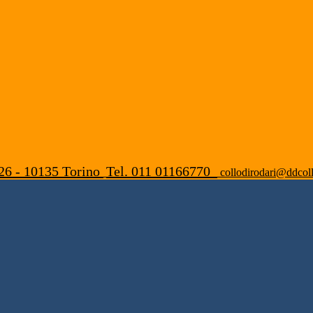
26 - 10135 Torino
Tel. 011 01166770
collodirodari@ddcoll