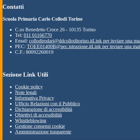
Contatti
Scuola Primaria Carlo Collodi Torino
C.so Benedetto Croce 26 - 10135 Torino
Tel:
011 01166770
Email:
collodirodari@ddcolloditorino.it
Link per inviare una ma
PEC:
TOEE01400B@pec.istruzione.it
Link per inviare una mai
C.F.: 80092260019
Sezione Link Utili
Cookie policy
Note legali
Informativa Privacy
Ufficio Relazioni con il Pubblico
Dichiarazione di accessibilità
Obiettivi di accessibilità
Whistleblowing
Gestione consensi cookie
Amministrazione trasparente