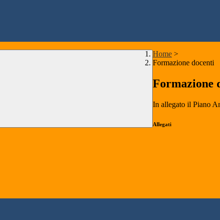
Home
>
Formazione docenti
Formazione d
In allegato il Piano 
Allegati