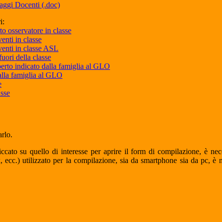
iaggi Docenti (.doc)
i:
o osservatore in classe
enti in classe
venti in classe ASL
uori della classe
erto indicato dalla famiglia al GLO
alla famiglia al GLO
e
asse
arlo.
iccato su quello di interesse per aprire il form di compilazione, è nec
ecc.) utilizzato per la compilazione, sia da smartphone sia da pc, è n