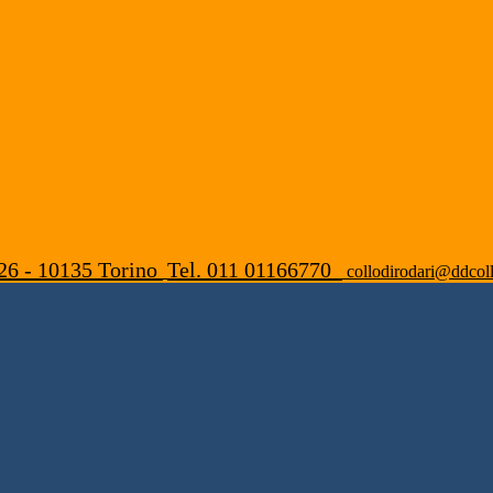
26 - 10135 Torino
Tel. 011 01166770
collodirodari@ddcoll