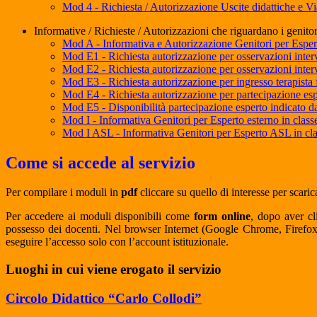
Mod 4 - Richiesta / Autorizzazione Uscite didattiche e V
Informative / Richieste / Autorizzazioni che riguardano i genitor
Mod A - Informativa e Autorizzazione Genitori per Espert
Mod E1 - Richiesta autorizzazione per osservazioni interv
Mod E2 - Richiesta autorizzazione per osservazioni inter
Mod E3 - Richiesta autorizzazione per ingresso terapista f
Mod E4 - Richiesta autorizzazione per partecipazione esp
Mod E5 - Disponibilità partecipazione esperto indicato d
Mod I - Informativa Genitori per Esperto esterno in class
Mod I ASL - Informativa Genitori per Esperto ASL in cl
Come si accede al servizio
Per compilare i moduli in
pdf
cliccare su quello di interesse per scaric
Per accedere ai moduli disponibili come
form online
, dopo aver cl
possesso dei docenti. Nel browser Internet (Google Chrome, Firefox, 
eseguire l’accesso solo con l’account istituzionale.
Luoghi in cui viene erogato il servizio
Circolo Didattico “Carlo Collodi”