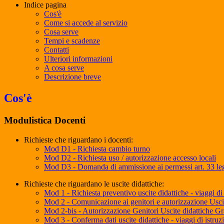
Indice pagina
Cos'è
Come si accede al servizio
Cosa serve
Tempi e scadenze
Contatti
Ulteriori informazioni
A cosa serve
Descrizione breve
Cos'è
Modulistica Docenti
Richieste che riguardano i docenti:
Mod D1 - Richiesta cambio turno
Mod D2 - Richiesta uso / autorizzazione accesso locali
Mod D3 - Domanda di ammissione ai permessi art. 33 l
Richieste che riguardano le uscite didattiche:
Mod 1 - Richiesta preventivo uscite didattiche - viaggi d
Mod 2 - Comunicazione ai genitori e autorizzazione Uscit
Mod 2-bis - Autorizzazione Genitori Uscite didattiche Gr
Mod 3 - Conferma dati uscite didattiche - viaggi di istru