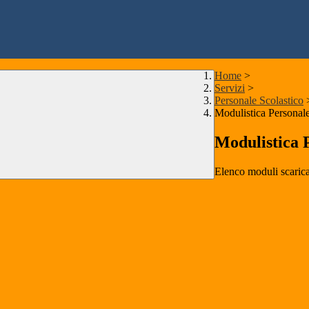
Home
>
Servizi
>
Personale Scolastico
Modulistica Personale
Modulistica P
Elenco moduli scarica